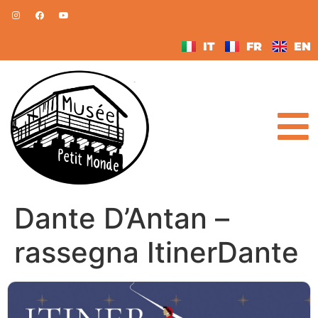
IT
FR
EN
Dante D’Antan –
rassegna ItinerDante