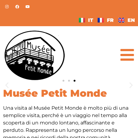
IT
FR
EN
Musée Petit Monde
Ricoprire la natura
Una visita al Musée Petit Monde è molto più di una
semplice visita, perché è un viaggio nel tempo alla
Rilassati in un luogo incantevole,
scoperta di un mondo lontano, affascinante e
in armonia con la natura.
perduto. Rappresenta un lungo percorso nella
memoria e nei ricordi della nostra comunità,