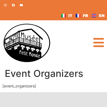
IT
FR
EN
Event Organizers
[event_organizers]