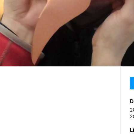
D
2
2
L